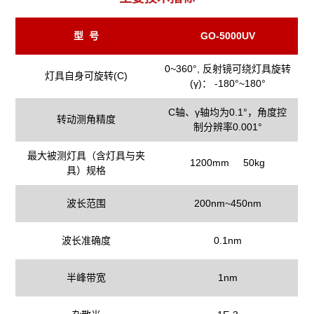
型 号
GO-5000UV
0~360°, 反射镜可绕灯具旋转
灯具自身可旋转(C)
(γ)： -180°~180°
C轴、γ轴均为0.1°，角度控
转动测角精度
制分辨率0.001°
最大被测灯具（含灯具与夹
1200mm 50kg
具）规格
波长范围
200nm
~
450nm
波长准确度
0.1nm
半峰带宽
1nm