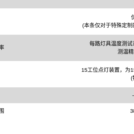
优
(本条仅对于特殊定制
每路灯具温度测试
率
测温精
15工位点灯装置，为
围
3