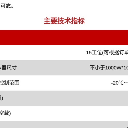
定可靠。
主要技术指标
15工位(可根据订
作室尺寸
不小于1000W*1
控制范围
-20℃
~
)
空载)