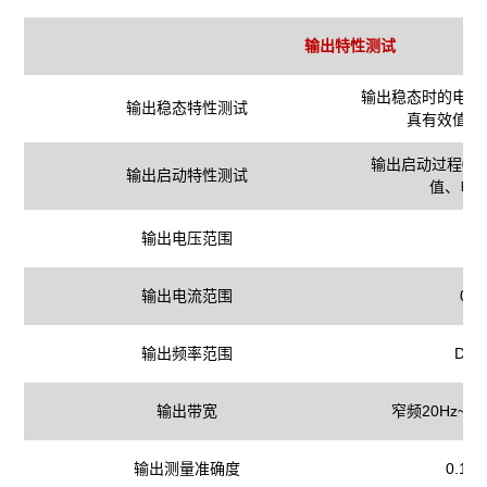
输出特性测试
输出稳态时的电压
输出稳态特性测试
真有效值、
输出启动过程0~
输出启动特性测试
值、电
输出电压范围
输出电流范围
0.0
输出频率范围
DC，
输出带宽
窄频20Hz~5k
输出测量准确度
0.1%F