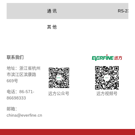
通 讯
RS-232
其 他
具
联系我们
地址：浙江省杭州
市滨江区滨康路
669号
电话：86-571-
远方公众号
远方视频号
86698333
邮箱：
china@everfine.cn